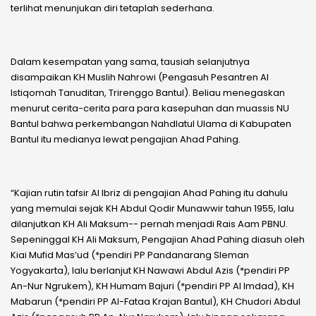
terlihat menunjukan diri tetaplah sederhana.
Dalam kesempatan yang sama, tausiah selanjutnya
disampaikan KH Muslih Nahrowi (Pengasuh Pesantren Al
Istiqomah Tanuditan, Trirenggo Bantul). Beliau menegaskan
menurut cerita-cerita para para kasepuhan dan muassis NU
Bantul bahwa perkembangan Nahdlatul Ulama di Kabupaten
Bantul itu medianya lewat pengajian Ahad Pahing.
“Kajian rutin tafsir Al Ibriz di pengajian Ahad Pahing itu dahulu
yang memulai sejak KH Abdul Qodir Munawwir tahun 1955, lalu
dilanjutkan KH Ali Maksum-- pernah menjadi Rais Aam PBNU.
Sepeninggal KH Ali Maksum, Pengajian Ahad Pahing diasuh oleh
Kiai Mufid Mas’ud (*pendiri PP Pandanarang Sleman
Yogyakarta), lalu berlanjut KH Nawawi Abdul Azis (*pendiri PP
An-Nur Ngrukem), KH Humam Bajuri (*pendiri PP Al Imdad), KH
Mabarun (*pendiri PP Al-Fataa Krajan Bantul), KH Chudori Abdul