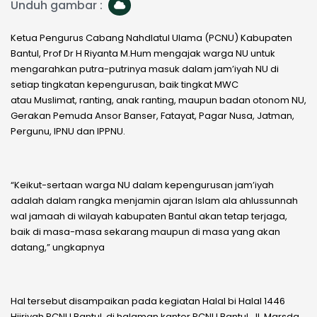
Unduh gambar :
Ketua Pengurus Cabang Nahdlatul Ulama (PCNU) Kabupaten
Bantul, Prof Dr H Riyanta M.Hum mengajak warga NU untuk
mengarahkan putra-putrinya masuk dalam jam’iyah NU di
setiap tingkatan kepengurusan, baik tingkat MWC
atau Muslimat, ranting, anak ranting, maupun badan otonom NU,
Gerakan Pemuda Ansor Banser, Fatayat, Pagar Nusa, Jatman,
Pergunu, IPNU dan IPPNU.
“Keikut-sertaan warga NU dalam kepengurusan jam’iyah
adalah dalam rangka menjamin ajaran Islam ala ahlussunnah
wal jamaah di wilayah kabupaten Bantul akan tetap terjaga,
baik di masa-masa sekarang maupun di masa yang akan
datang,” ungkapnya
Hal tersebut disampaikan pada kegiatan Halal bi Halal 1446
Hijriyah PCNU Bantul, di halaman kantor PCNU Bantul, Jl. Marsda