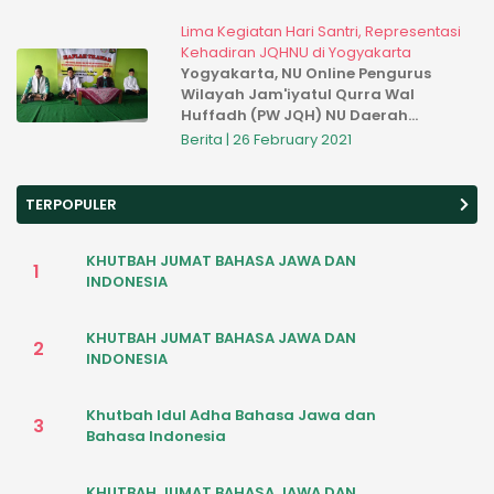
dalam mengawal Und...
Lima Kegiatan Hari Santri, Representasi
Kehadiran JQHNU di Yogyakarta
Yogyakarta, NU Online Pengurus
Wilayah Jam'iyatul Qurra Wal
Huffadh (PW JQH) NU Daerah
Istimewa Yogyakarta beserta seluruh
Berita | 26 February 2021
Pengurus Cabang (PC) JQHNU
Kabupaten/Kota se-DIY, Ahad
(18/10) menggelar...
TERPOPULER
KHUTBAH JUMAT BAHASA JAWA DAN
1
INDONESIA
KHUTBAH JUMAT BAHASA JAWA DAN
2
INDONESIA
Khutbah Idul Adha Bahasa Jawa dan
3
Bahasa Indonesia
KHUTBAH JUMAT BAHASA JAWA DAN