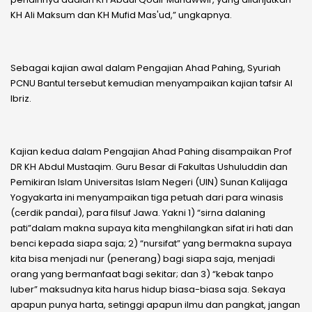
KH Ali Maksum dan KH Mufid Mas'ud,” ungkapnya.
Sebagai kajian awal dalam Pengajian Ahad Pahing, Syuriah
PCNU Bantul tersebut kemudian menyampaikan kajian tafsir Al
Ibriz.
Kajian kedua dalam Pengajian Ahad Pahing disampaikan Prof
DR KH Abdul Mustaqim. Guru Besar di Fakultas Ushuluddin dan
Pemikiran Islam Universitas Islam Negeri (UIN) Sunan Kalijaga
Yogyakarta ini menyampaikan tiga petuah dari para winasis
(cerdik pandai), para filsuf Jawa. Yakni 1) “sirna dalaning
pati”dalam makna supaya kita menghilangkan sifat iri hati dan
benci kepada siapa saja; 2) “nursifat” yang bermakna supaya
kita bisa menjadi nur (penerang) bagi siapa saja, menjadi
orang yang bermanfaat bagi sekitar; dan 3) “kebak tanpo
luber” maksudnya kita harus hidup biasa-biasa saja. Sekaya
apapun punya harta, setinggi apapun ilmu dan pangkat, jangan