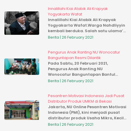
NU DIY ini
Innalillahi Kiai Atabik Ali Krapyak
Yogyakarta Wafat
Innalillahi Kiai Atabik Ali Krapyak
Yogyakarta Wafat.Warga Nahdliyyin
kembali berduka. Salah satu ulama’
kharismatik dan pengasuh Pondok
Berita | 26 February 2021
Pesantren Krapyak Yogyakarta KH.
Attabik Ali wafat pada Sabtu 0...
Pengurus Anak Ranting NU Wonocatur
Banguntapan Resmi Dilantik
Pada Sabtu, 20 Februari 2021,
Pengurus Anak Ranting NU
Wonocatur Banguntapan Bantul
resmi dilantik. Pelantikan dipimpin
Berita | 26 February 2021
langsung oleh Rois Syuriah MWC NU
Kapanewon Banguntapan KH.
Pesantren Motivasi Indonesia Jadi Pusat
Muhammad Jamil. M. A...
Distributor Produk UMKM di Bekasi
Jakarta, NU Online Pesantren Motivasi
Indonesia (PMI), kini menjadi pusat
distributor produk Usaha Mikro, Kecil,
Menengah di Kabupaten Bekasi. Hal
Berita | 26 February 2021
tersebut dilandasi karena komitmen