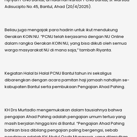
Adisucipto No.45, Bantul, Ahad (20/4/2025).
Beliau juga mengajak para hadirin untuk ikut mendukung
Gerakan KOIN NU. “PCNU telah kerjasama dengan NU Online
dalam rangka Gerakan KOIN NU, yang bisa diikuti oleh semua
warga masyarakat NU di mana saja,” tambah Riyanta.
Kegiatan Halal bi Halal PCNU Bantul tahun ini sekaligus
dibarengkan dengan acara pamitan haji jamaah nahdliyin se-
kabupaten Bantul serta pembukaan Pengajian Ahad Pahing.
KH Drs Murtadlo mengemukakan dalam tausiahnya bahwa
pengajian Ahad Pahing adalah pengajian umum tertua yang
masih berjalan hingga kini di Bantul. “Pengajian Ahad Pahing
bahkan bisa dibilang pengajian paling bergengsi, sebab
pendirinya adalah KH Abdul Qodir Munawwir, yang dilanjutkan