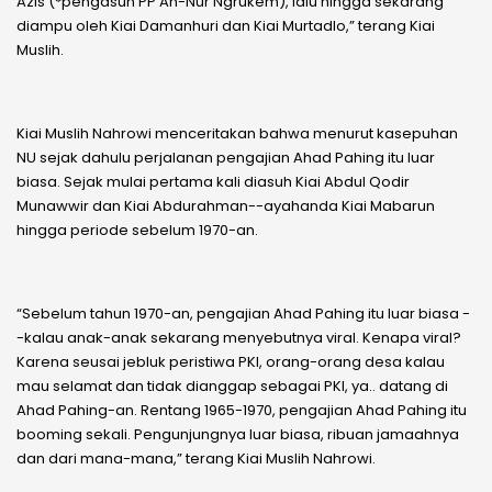
Azis (*pengasuh PP An-Nur Ngrukem), lalu hingga sekarang
diampu oleh Kiai Damanhuri dan Kiai Murtadlo,” terang Kiai
Muslih.
Kiai Muslih Nahrowi menceritakan bahwa menurut kasepuhan
NU sejak dahulu perjalanan pengajian Ahad Pahing itu luar
biasa. Sejak mulai pertama kali diasuh Kiai Abdul Qodir
Munawwir dan Kiai Abdurahman--ayahanda Kiai Mabarun
hingga periode sebelum 1970-an.
“Sebelum tahun 1970-an, pengajian Ahad Pahing itu luar biasa -
-kalau anak-anak sekarang menyebutnya viral. Kenapa viral?
Karena seusai jebluk peristiwa PKI, orang-orang desa kalau
mau selamat dan tidak dianggap sebagai PKI, ya.. datang di
Ahad Pahing-an. Rentang 1965-1970, pengajian Ahad Pahing itu
booming sekali. Pengunjungnya luar biasa, ribuan jamaahnya
dan dari mana-mana,” terang Kiai Muslih Nahrowi.