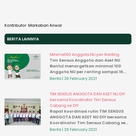
Kontributor: Markaban Anwar
BERITA LAINNYA
Minimal100 Anggota NU per Ranting
Tim Sensus Anggota dan Aset NU
Bantul menargetkan minimal 100
Anggota NU per ranting sampai 16
Rajab 1442 H ini
Berita | 26 February 2021
TIM SENSUS ANGGOTA DAN ASET NU DIY
bersama Koordinator Tim Sensus
Cabang se DIY
Rapat koordinasi rutin TIM SENSUS
ANGGOTA DAN ASET NU DIY bersama
Koordinator Tim Sensus Cabang se
DIY di kantor PWNU DIY untuk melihat
Berita | 26 February 2021
progres dan evaluasi program besar