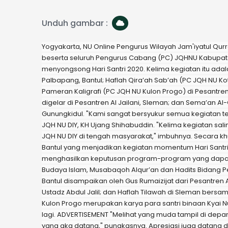
Unduh gambar :
Yogyakarta, NU Online Pengurus Wilayah Jam'iyatul Qu
beserta seluruh Pengurus Cabang (PC) JQHNU Kabupate
menyongsong Hari Santri 2020. Kelima kegiatan itu adal
Palbapang, Bantul; Haflah Qira’ah Sab’ah (PC JQH NU Kot
Pameran Kaligrafi (PC JQH NU Kulon Progo) di Pesantren
digelar di Pesantren Al Jailani, Sleman; dan Sema’an A
Gunungkidul. "Kami sangat bersyukur semua kegiatan t
JQH NU DIY, KH Ujang Shihabuddin. "Kelima kegiatan sa
JQH NU DIY di tengah masyarakat," imbuhnya. Secara
Bantul yang menjadikan kegiatan momentum Hari Santr
menghasilkan keputusan program-program yang dapat m
Budaya Islam, Musabaqoh Alqur’an dan Hadits Bidang Pe
Bantul disampaikan oleh Gus Rumaizijat dari Pesantren A
Ustadz Abdul Jalil; dan Haflah Tilawah di Sleman bers
Kulon Progo merupakan karya para santri binaan Kyai Nu
lagi. ADVERTISEMENT "Melihat yang muda tampil di dep
yang aka datang," pungkasnya. Apresiasi juga datang dar