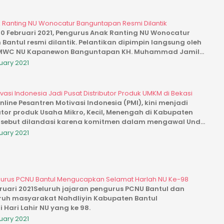
 Ranting NU Wonocatur Banguntapan Resmi Dilantik
0 Februari 2021, Pengurus Anak Ranting NU Wonocatur
antul resmi dilantik. Pelantikan dipimpin langsung oleh
h MWC NU Kapanewon Banguntapan KH. Muhammad Jamil.
ruary 2021
vasi Indonesia Jadi Pusat Distributor Produk UMKM di Bekasi
nline Pesantren Motivasi Indonesia (PMI), kini menjadi
utor produk Usaha Mikro, Kecil, Menengah di Kabupaten
ersebut dilandasi karena komitmen dalam mengawal Und...
ruary 2021
rus PCNU Bantul Mengucapkan Selamat Harlah NU Ke-98
bruari 2021Seluruh jajaran pengurus PCNU Bantul dan
uruh masyarakat Nahdliyin Kabupaten Bantul
Hari Lahir NU yang ke 98.
ruary 2021