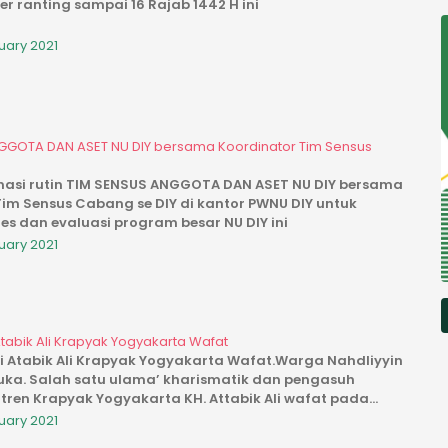
r ranting sampai 16 Rajab 1442 H ini
ruary 2021
GGOTA DAN ASET NU DIY bersama Koordinator Tim Sensus
si rutin TIM SENSUS ANGGOTA DAN ASET NU DIY bersama
im Sensus Cabang se DIY di kantor PWNU DIY untuk
es dan evaluasi program besar NU DIY ini
ruary 2021
i Atabik Ali Krapyak Yogyakarta Wafat
iai Atabik Ali Krapyak Yogyakarta Wafat.Warga Nahdliyyin
uka. Salah satu ulama’ kharismatik dan pengasuh
tren Krapyak Yogyakarta KH. Attabik Ali wafat pada
ruary 2021