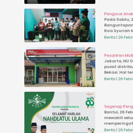
Pengurus Anak
Pada Sabtu, 2
Banguntapan B
Rois Syuria
M. A...
Berita | 26 Feb
Pesantren Moti
Jakarta, NU O
pusat distrib
Bekasi. Hal t
Berita | 26 Feb
Segenap Pengu
Bantul, 26 Fe
mewakili sel
memperingati 
Berita | 26 Feb