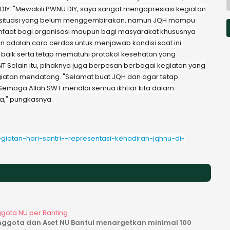
DIY. "Mewakili PWNU DIY, saya sangat mengapresiasi kegiatan
gah situasi yang belum menggembirakan, namun JQH mampu
nfaat bagi organisasi maupun bagi masyarakat khususnya
an adalah cara cerdas untuk menjawab kondisi saat ini.
 baik serta tetap mematuhi protokol kesehatan yang
NT Selain itu, pihaknya juga berpesan berbagai kegiatan yang
kegiatan mendatang. "Selamat buat JQH dan agar tetap
Semoga Allah SWT meridloi semua ikhtiar kita dalam
a," pungkasnya.
egiatan-hari-santri--representasi-kehadiran-jqhnu-di-
ggota NU per Ranting
nggota dan Aset NU Bantul menargetkan minimal 100