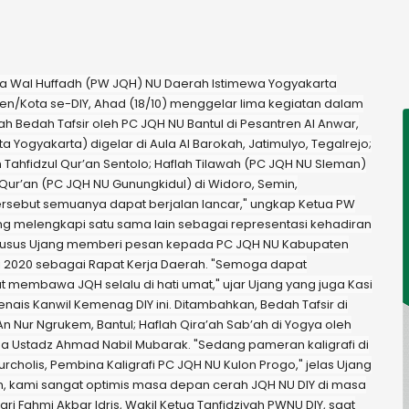
rra Wal Huffadh (PW JQH) NU Daerah Istimewa Yogyakarta
n/Kota se-DIY, Ahad (18/10) menggelar lima kegiatan dalam
ah Bedah Tafsir oleh PC JQH NU Bantul di Pesantren Al Anwar,
a Yogyakarta) digelar di Aula Al Barokah, Jatimulyo, Tegalrejo;
 Tahfidzul Qur’an Sentolo; Haflah Tilawah (PC JQH NU Sleman)
l-Qur’an (PC JQH NU Gunungkidul) di Widoro, Semin,
ersebut semuanya dapat berjalan lancar," ungkap Ketua PW
ling melengkapi satu sama lain sebagai representasi kehadiran
 khusus Ujang memberi pesan kepada PC JQH NU Kabupaten
i 2020 sebagai Rapat Kerja Daerah. "Semoga dapat
embawa JQH selalu di hati umat," ujar Ujang yang juga Kasi
nais Kanwil Kemenag DIY ini. Ditambahkan, Bedah Tafsir di
n Nur Ngrukem, Bantul; Haflah Qira’ah Sab’ah di Yogya oleh
ama Ustadz Ahmad Nabil Mubarak. "Sedang pameran kaligrafi di
rcholis, Pembina Kaligrafi PC JQH NU Kulon Progo," jelas Ujang
an, kami sangat optimis masa depan cerah JQH NU DIY di masa
i Fahmi Akbar Idris, Wakil Ketua Tanfidziyah PWNU DIY, saat