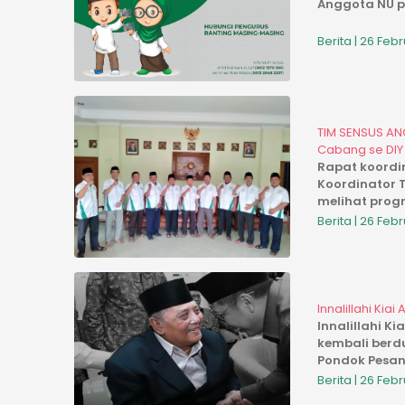
Anggota NU pe
Berita | 26 Feb
TIM SENSUS AN
Cabang se DIY
Rapat koordina
Koordinator T
melihat progr
Berita | 26 Feb
Innalillahi Kia
Innalillahi K
kembali berd
Pondok Pesan
Sabtu 0...
Berita | 26 Feb