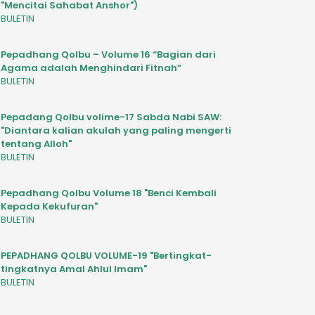
"Mencitai Sahabat Anshor")
BULETIN
Pepadhang Qolbu – Volume 16 “Bagian dari
Agama adalah Menghindari Fitnah”
BULETIN
Pepadang Qolbu volime-17 Sabda Nabi SAW:
"Diantara kalian akulah yang paling mengerti
tentang Alloh"
BULETIN
Pepadhang Qolbu Volume 18 "Benci Kembali
Kepada Kekufuran"
BULETIN
PEPADHANG QOLBU VOLUME-19 "Bertingkat-
tingkatnya Amal Ahlul Imam"
BULETIN