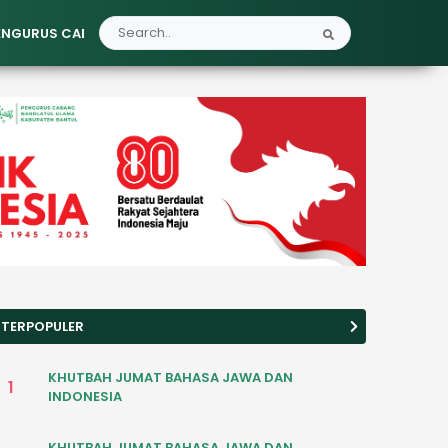
ENGURUS CABANG
LEMBAGA
BANOM
MWC
RANTING/ANAK 
TERPOPULER
KHUTBAH JUMAT BAHASA JAWA DAN
1
INDONESIA
KHUTBAH JUMAT BAHASA JAWA DAN