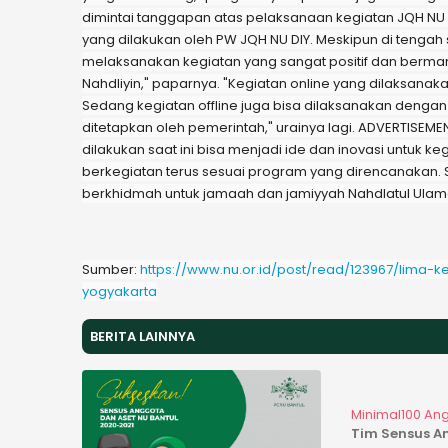
dimintai tanggapan atas pelaksanaan kegiatan JQH NU 
yang dilakukan oleh PW JQH NU DIY. Meskipun di ten
melaksanakan kegiatan yang sangat positif dan berma
Nahdliyin," paparnya. "Kegiatan online yang dilaksanak
Sedang kegiatan offline juga bisa dilaksanakan dengan
ditetapkan oleh pemerintah," urainya lagi. ADVERTISEME
dilakukan saat ini bisa menjadi ide dan inovasi untuk 
berkegiatan terus sesuai program yang direncanakan. 
berkhidmah untuk jamaah dan jamiyyah Nahdlatul Ulam
Sumber:
https://www.nu.or.id/post/read/123967/lima-k
yogyakarta
BERITA LAINNYA
Minimal100 An
Tim Sensus A