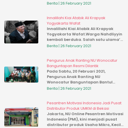
DIY di kantor PWNU DIY untuk melihat
Berita | 26 February 2021
progres dan evaluasi program besar
NU DIY ini
Innalillahi Kiai Atabik Ali Krapyak
Yogyakarta Wafat
Innalillahi Kiai Atabik Ali Krapyak
Yogyakarta Wafat.Warga Nahdliyyin
kembali berduka. Salah satu ulama’
kharismatik dan pengasuh Pondok
Berita | 26 February 2021
Pesantren Krapyak Yogyakarta KH.
Attabik Ali wafat pada Sabtu 0...
Pengurus Anak Ranting NU Wonocatur
Banguntapan Resmi Dilantik
Pada Sabtu, 20 Februari 2021,
Pengurus Anak Ranting NU
Wonocatur Banguntapan Bantul
resmi dilantik. Pelantikan dipimpin
Berita | 26 February 2021
langsung oleh Rois Syuriah MWC NU
Kapanewon Banguntapan KH.
Pesantren Motivasi Indonesia Jadi Pusat
Muhammad Jamil. M. A...
Distributor Produk UMKM di Bekasi
Jakarta, NU Online Pesantren Motivasi
Indonesia (PMI), kini menjadi pusat
distributor produk Usaha Mikro, Kecil,