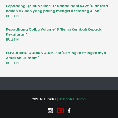
Pepadang Qolbu volime-17 Sabda Nabi SAW: "Diantara
kalian akulah yang paling mengerti tentang Alloh"
BULETIN
Pepadhang Qolbu Volume 18 "Benci Kembali Kepada
Kekufuran"
BULETIN
PEPADHANG QOLBU VOLUME-19 "Bertingkat-tingkatnya
Amal Ahlul Imam"
BULETIN
2021 NU Bantul |
Nahdatul Ulama