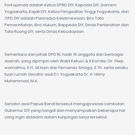
Forkopimda adalah Ketua DPRD DIY, Kapolda DIY, Danrem
Yogyakarta, Kajati DIY, Ketua Pengadilan Tinggi Yogyakarta; dari
OPD DIY adalah Paniradya Keistimewaan, Biro Tata
Pemerintahan, Biro Hukum, Bappeda DIY, Dinas Pertanahan dan
Tata Ruang DIY, serta Dinas Kebudayaan.
Sementara dari pihak DPD RI, hadir 16 anggota dari berbagai
daerah, yang dipimpin oleh Wakil Ketua I & II Komite I Dr. Filep
wamafma, S.H., M.Hum dan Fernando Sinaga, S.Th. serta selaku
tuan rumah Senator asal D.I. Yogyakarta Dr. H. Hilmy
Muhammad, M.A.
Senator asal Papua Barat tersebut mengapresiasi sambutan
Gubernur DIY yang hangat dan menyampaikan beberapa hal
yang ingin didalami dalam kunjungan kerja tersebut.