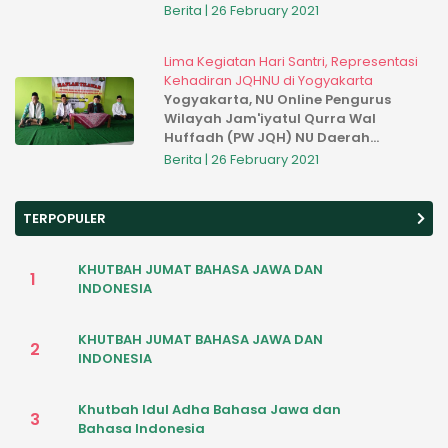
Menengah di Kabupaten Bekasi. Hal
Berita | 26 February 2021
tersebut dilandasi karena komitmen
dalam mengawal Und...
Lima Kegiatan Hari Santri, Representasi
Kehadiran JQHNU di Yogyakarta
Yogyakarta, NU Online Pengurus
Wilayah Jam'iyatul Qurra Wal
Huffadh (PW JQH) NU Daerah
Istimewa Yogyakarta beserta seluruh
Berita | 26 February 2021
Pengurus Cabang (PC) JQHNU
Kabupaten/Kota se-DIY, Ahad
(18/10) menggelar...
TERPOPULER
KHUTBAH JUMAT BAHASA JAWA DAN
1
INDONESIA
KHUTBAH JUMAT BAHASA JAWA DAN
2
INDONESIA
Khutbah Idul Adha Bahasa Jawa dan
3
Bahasa Indonesia