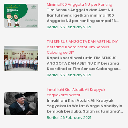
Minimal100 Anggota NU per Ranting
Tim Sensus Anggota dan Aset NU
Bantul menargetkan minimal 100
Anggota NU per ranting sampai 16
Rajab 1442 H ini
Berita | 26 February 2021
TIM SENSUS ANGGOTA DAN ASET NU DIY
bersama Koordinator Tim Sensus
Cabang se DIY
Rapat koordinasi rutin TIM SENSUS
ANGGOTA DAN ASET NU DIY bersama
Koordinator Tim Sensus Cabang se
DIY di kantor PWNU DIY untuk melihat
Berita | 26 February 2021
progres dan evaluasi program besar
NU DIY ini
Innalillahi Kiai Atabik Ali Krapyak
Yogyakarta Wafat
Innalillahi Kiai Atabik Ali Krapyak
Yogyakarta Wafat.Warga Nahdliyyin
kembali berduka. Salah satu ulama’
kharismatik dan pengasuh Pondok
Berita | 26 February 2021
Pesantren Krapyak Yogyakarta KH.
Attabik Ali wafat pada Sabtu 0...