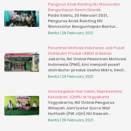
Pengurus Anak Ranting NU Wonocatur
Banguntapan Resmi Dilantik
Pada Sabtu, 20 Februari 2021,
Pengurus Anak Ranting NU
Wonocatur Banguntapan Bantul
resmi dilantik. Pelantikan dipimpin
Berita | 26 February 2021
langsung oleh Rois Syuriah MWC NU
Kapanewon Banguntapan KH.
Pesantren Motivasi Indonesia Jadi Pusat
Muhammad Jamil. M. A...
Distributor Produk UMKM di Bekasi
Jakarta, NU Online Pesantren Motivasi
Indonesia (PMI), kini menjadi pusat
distributor produk Usaha Mikro, Kecil,
Menengah di Kabupaten Bekasi. Hal
Berita | 26 February 2021
tersebut dilandasi karena komitmen
dalam mengawal Und...
Lima Kegiatan Hari Santri, Representasi
Kehadiran JQHNU di Yogyakarta
Yogyakarta, NU Online Pengurus
Wilayah Jam'iyatul Qurra Wal
Huffadh (PW JQH) NU Daerah
Istimewa Yogyakarta beserta seluruh
Berita | 26 February 2021
Pengurus Cabang (PC) JQHNU
Kabupaten/Kota se-DIY, Ahad